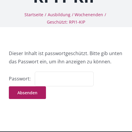
Schatzkiste
4you
Startseite
Ausbildung
Wochenenden
Geschützt: RPI1-KIP
echtzeit
relimaXx
Projekte
Arbeitshilfen
Dieser Inhalt ist passwortgeschützt. Bitte gib unten
Grundwerte
das Passwort ein, um ihn anzeigen zu können.
Das Institut
Spenden
Passwort:
Kontakt