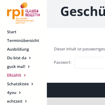
Zum
Geschü
Inhalt
springen
Start
Terminübersicht
Dieser Inhalt ist passwortge
Ausbildung
Du bist da
Passwort:
guck mal!
ERzählt
Schatzkiste
4you
echtzeit