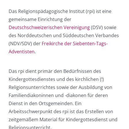
Schatzkiste
Das Religionspädagogische Institut (rpi) ist eine
4you
gemeinsame Einrichtung der
echtzeit
Deutschschweizerischen Vereinigung
(DSV) sowie
relimaXx
des Norddeutschen und Süddeutschen Verbandes
Projekte
(NDV/SDV) der
Freikirche der Siebenten-Tags-
Arbeitshilfen
Adventisten
.
Grundwerte
Das Institut
Das rpi dient primär den Bedürfnissen des
Spenden
Kindergottesdienstes und des kirchlichen (!)
Kontakt
Religionsunterrichtes sowie der Ausbildung von
Familiendiakoninnen und -diakonen für deren
Dienst in den Ortsgemeinden. Ein
Arbeitsschwerpunkt des rpi ist das Erstellen von
zeitgemäßem Material für Kindergottesdienst und
Religionsunterricht.