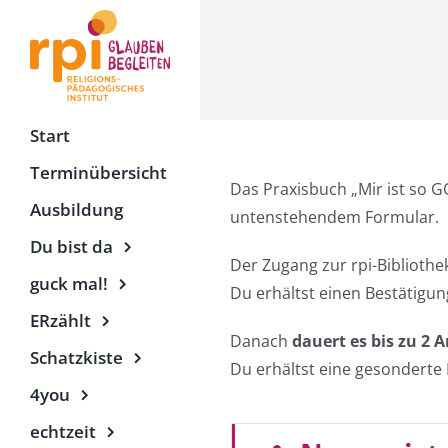
Zum
Inhalt
springen
Start
Terminübersicht
Das Praxisbuch „Mir ist so GO
Ausbildung
untenstehendem Formular.
Du bist da
Der Zugang zur rpi-Bibliothe
guck mal!
Du erhältst einen Bestätigun
ERzählt
Danach
dauert es bis zu 2 A
Schatzkiste
Du erhältst eine gesonderte
4you
echtzeit