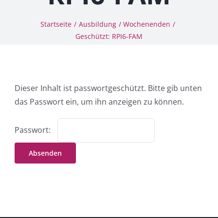
Schatzkiste
4you
Startseite
Ausbildung
Wochenenden
Geschützt: RPI6-FAM
echtzeit
relimaXx
Projekte
Arbeitshilfen
Dieser Inhalt ist passwortgeschützt. Bitte gib unten
Grundwerte
das Passwort ein, um ihn anzeigen zu können.
Das Institut
Spenden
Passwort:
Kontakt