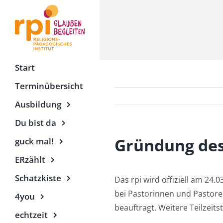
Zum
Inhalt
springen
Start
Terminübersicht
Ausbildung
Du bist da
Gründung des
guck mal!
ERzählt
Schatzkiste
Das rpi wird offiziell am 24
bei Pastorinnen und Pastoren
4you
beauftragt. Weitere Teilzeits
echtzeit