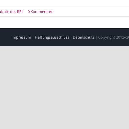
ichte des RPI
|
0 Kommentare
Impressum
|
Haftungsausschluss
|
Datenschutz
| Copyright 2012–202